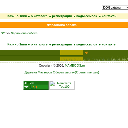
Казино 1вин
● о каталоге
● регистрация
● коды ссылок
● контакты
Фараонова собака
 "Ф"
>>
Фараонова собака
Казино 1вин
● о каталоге
● регистрация
● коды ссылок
● контакты
Copyright © 2008,
MAMBOOS.ru
Деревня Мастеров Обераммергау(Oberammergau)