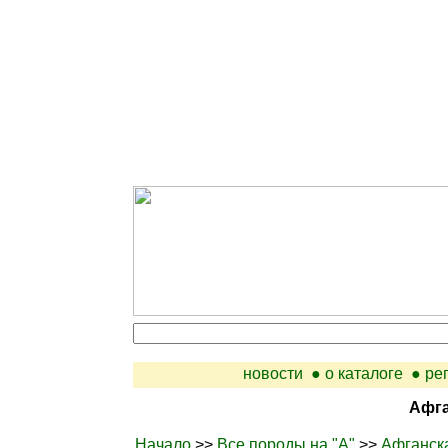
новости
● о каталоге
● ре
Афга
Начало
>>
Все породы на "А"
>>
Афганск