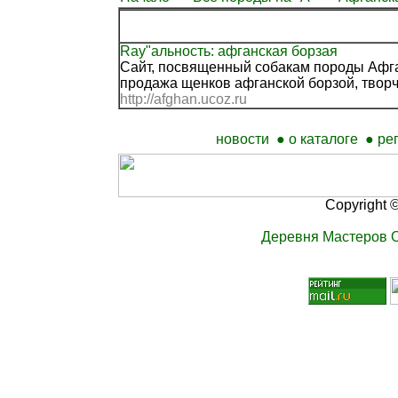
Ray"альность: афганская борзая
Сайт, посвященный собакам породы Афган
продажа щенков афганской борзой, творч
http://afghan.ucoz.ru
новости
● о каталоге
● ре
Copyright 
Деревня Мастеров 