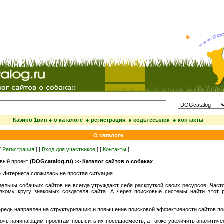
Казино 1вин
● о каталоге
● регистрация
● коды ссылок
● контакты
О каталоге
[
Регистрация
] [
Вход для участников
] [
Контакты
]
овый проект
(DOGcatalog.ru) >> Каталог сайтов о собаках
.
е Интернета сложилась не простая ситуация.
дельцы собачьих сайтов не всегда утруждают себя раскруткой своих ресурсов. Часто
зкому кругу знакомых создателя сайта. А через поисковые системы найти этот 
ередь направлен на структуризацию и повышение поисковой эффективности сайтов п
очь начинающим проектам повысить их посещаемость, а также увеличить аналитичес