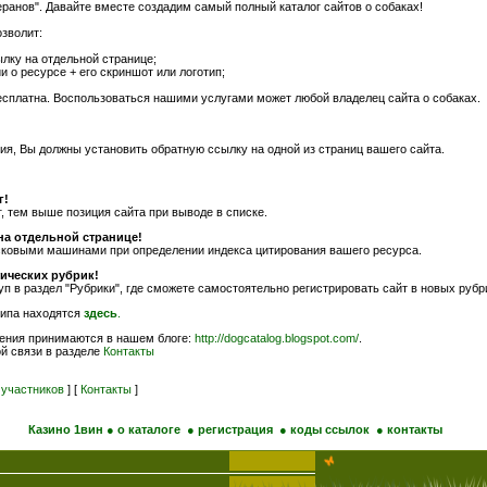
еранов". Давайте вместе создадим самый полный каталог сайтов о собаках!
озволит:
лку на отдельной странице;
 о ресурсе + его скриншот или логотип;
бесплатна. Воспользоваться нашими услугами может любой владелец сайта о собаках.
ия, Вы должны установить обратную ссылку на одной из страниц вашего сайта.
г!
, тем выше позиция сайта при выводе в списке.
а отдельной странице!
ковыми машинами при определении индекса цитирования вашего ресурса.
ических рубрик!
п в раздел "Рубрики", где сможете самостоятельно регистрировать сайт в новых рубр
типа находятся
здесь
.
ения принимаются в нашем блоге:
http://dogcatalog.blogspot.com/
.
й связи в разделе
Контакты
 участников
] [
Контакты
]
Казино 1вин
● о каталоге
● регистрация
● коды ссылок
● контакты